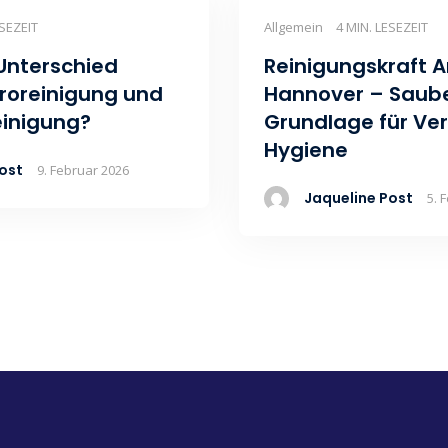
ESEZEIT
Allgemein
4 MIN. LESEZEIT
 Unterschied
Reinigungskraft A
roreinigung und
Hannover – Saube
einigung?
Grundlage für Ve
Hygiene
ost
9. Februar 2026
Jaqueline Post
5. 